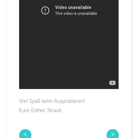
Viel Spaß beim Ausprobieren!
Eure Esther Straub
«
»