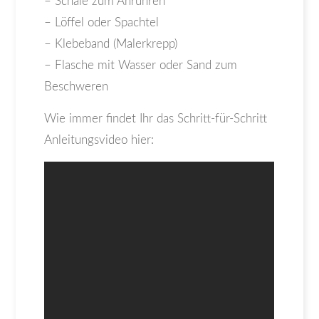
– Schale zum Anrühren
– Löffel oder Spachtel
– Klebeband (Malerkrepp)
– Flasche mit Wasser oder Sand zum
Beschweren
Wie immer findet Ihr das Schritt-für-Schritt
Anleitungsvideo hier: