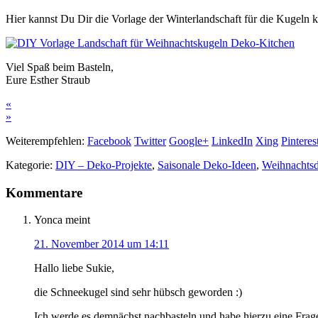
Hier kannst Du Dir die Vorlage der Winterlandschaft für die Kugeln 
Viel Spaß beim Basteln,
Eure Esther Straub
«
»
Weiterempfehlen:
Facebook
Twitter
Google+
LinkedIn
Xing
Pinteres
Kategorie:
DIY – Deko-Projekte
,
Saisonale Deko-Ideen
,
Weihnachts
Kommentare
Yonca
meint
21. November 2014 um 14:11
Hallo liebe Sukie,
die Schneekugel sind sehr hübsch geworden :)
Ich werde es demnächst nachbasteln und habe hierzu eine Frag