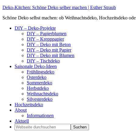
Deko-Kitchen: Schöne Deko selber machen | Esther Straub
Schöne Deko selbst machen: ob Weihnachtsdeko, Hochzeitsdeko oder Ti
DIY – Deko-Projekte
DIY – Papierblumen
DIY – Krepppapier
DIY – Deko mit Beton
DIY – Deko mit Papier
DIY – Deko mit Blumen
DIY – Tischdeko
Saisonale Deko-Ideen
Frühlingsdeko
Osterdeko
Sommerdeko
Herbstdeko
Weihnachtsdeko
Silvesterdeko
Hochzeitsdeko
About
Informationen
Aktuell