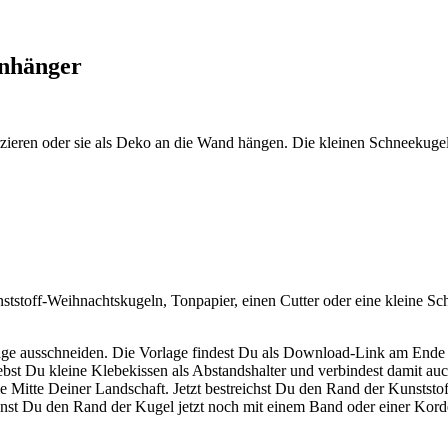
anhänger
ren oder sie als Deko an die Wand hängen. Die kleinen Schneekugeln 
stoff-Weihnachtskugeln, Tonpapier, einen Cutter oder eine kleine Sch
lage ausschneiden. Die Vorlage findest Du als Download-Link am Ende
lebst Du kleine Klebekissen als Abstandshalter und verbindest damit a
ie Mitte Deiner Landschaft. Jetzt bestreichst Du den Rand der Kunststo
st Du den Rand der Kugel jetzt noch mit einem Band oder einer Korde