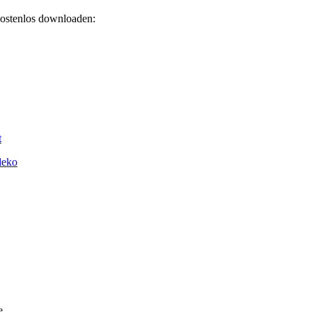
kostenlos downloaden:
t
deko
e.