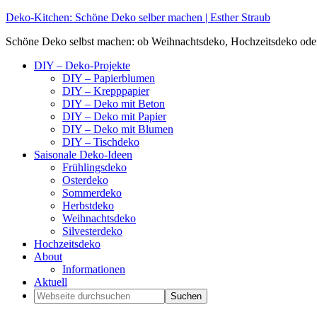
Deko-Kitchen: Schöne Deko selber machen | Esther Straub
Schöne Deko selbst machen: ob Weihnachtsdeko, Hochzeitsdeko oder Ti
DIY – Deko-Projekte
DIY – Papierblumen
DIY – Krepppapier
DIY – Deko mit Beton
DIY – Deko mit Papier
DIY – Deko mit Blumen
DIY – Tischdeko
Saisonale Deko-Ideen
Frühlingsdeko
Osterdeko
Sommerdeko
Herbstdeko
Weihnachtsdeko
Silvesterdeko
Hochzeitsdeko
About
Informationen
Aktuell