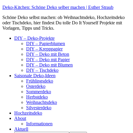
Deko-Kitchen: Schöne Deko selber machen | Esther Straub
Schöne Deko selbst machen: ob Weihnachtsdeko, Hochzeitsdeko
oder Tischdeko, hier findest Du tolle Do It Yourself Projekte mit
Vorlagen, Tipps und Tricks.
DIY – Deko-Projekte
DIY – Papierblumen
DIY – Krepppapier
DIY – Deko mit Beton
DIY – Deko mit Papier
DIY – Deko mit Blumen
DIY – Tischdeko
Saisonale Deko-Ideen
Frühlingsdeko
Osterdeko
Sommerdeko
Herbstdeko
Weihnachtsdeko
Silvesterdeko
Hochzeitsdeko
About
Informationen
Aktuell