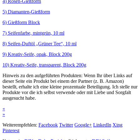
4) Rosen-Gießform
5) Diamanten-Gießform
6) Gießform Block
7) Seifenfarbe, mintgrün, 10 ml
8) Seifen-Duftöl „Grüner Tee“, 10 ml
9) Kreativ-Seife, opak, Block 200g
10) Kreativ-Seife, transparent, Block 200g
Hinweis zu den aufgeführten Produkten: Wenn Ihr über Links auf
dieser Seite ein Produkt bei einem der Partner (z. B. Amazon)
bestellt, erhalte ich eine kleine prozentuale Beteiligung. Ich stelle nur
Produkte vor die ich selbst verwende oder mit Liebe und Sorgfalt
ausgesucht habe.
«
»
Weiterempfehlen:
Facebook
Twitter
Google+
LinkedIn
Xing
Pinterest