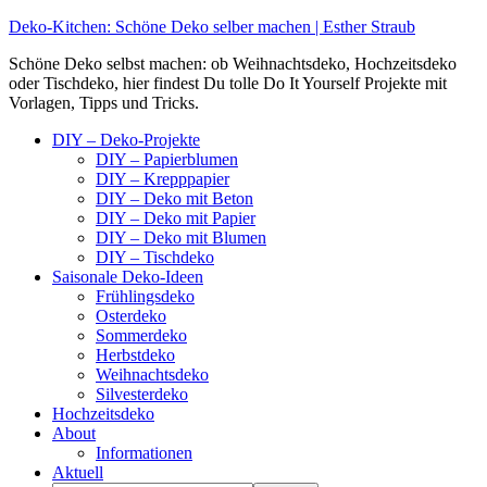
Deko-Kitchen: Schöne Deko selber machen | Esther Straub
Schöne Deko selbst machen: ob Weihnachtsdeko, Hochzeitsdeko
oder Tischdeko, hier findest Du tolle Do It Yourself Projekte mit
Vorlagen, Tipps und Tricks.
DIY – Deko-Projekte
DIY – Papierblumen
DIY – Krepppapier
DIY – Deko mit Beton
DIY – Deko mit Papier
DIY – Deko mit Blumen
DIY – Tischdeko
Saisonale Deko-Ideen
Frühlingsdeko
Osterdeko
Sommerdeko
Herbstdeko
Weihnachtsdeko
Silvesterdeko
Hochzeitsdeko
About
Informationen
Aktuell