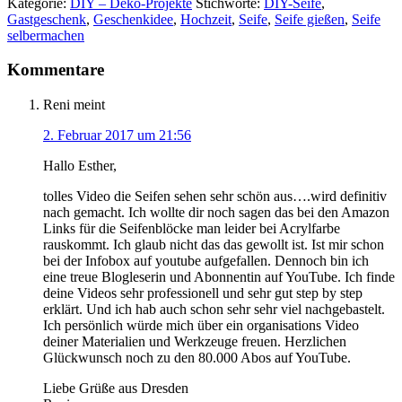
Kategorie:
DIY – Deko-Projekte
Stichworte:
DIY-Seife
,
Gastgeschenk
,
Geschenkidee
,
Hochzeit
,
Seife
,
Seife gießen
,
Seife
selbermachen
Kommentare
Reni
meint
2. Februar 2017 um 21:56
Hallo Esther,
tolles Video die Seifen sehen sehr schön aus….wird definitiv
nach gemacht. Ich wollte dir noch sagen das bei den Amazon
Links für die Seifenblöcke man leider bei Acrylfarbe
rauskommt. Ich glaub nicht das das gewollt ist. Ist mir schon
bei der Infobox auf youtube aufgefallen. Dennoch bin ich
eine treue Blogleserin und Abonnentin auf YouTube. Ich finde
deine Videos sehr professionell und sehr gut step by step
erklärt. Und ich hab auch schon sehr sehr viel nachgebastelt.
Ich persönlich würde mich über ein organisations Video
deiner Materialien und Werkzeuge freuen. Herzlichen
Glückwunsch noch zu den 80.000 Abos auf YouTube.
Liebe Grüße aus Dresden